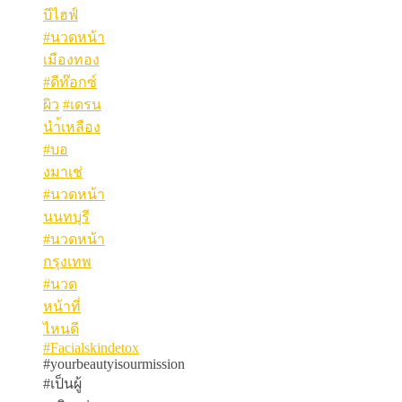
บีไฮฟ์
#นวดหน้า
เมืองทอง
#ดีท๊อกซ์
ผิว
#เดรน
นำ้เหลือง
#บอ
งมาเช่
#นวดหน้า
นนทบุรี
#นวดหน้า
กรุงเทพ
#นวด
หน้าที่
ไหนดี
#Facialskindetox
#yourbeautyisourmission
#เป็นผู้