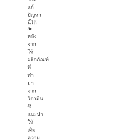
แก้
ปัญหา
นี้ได้
🌟
หลัง
จาก
ใช้
ผลิตภัณฑ์
ที่
ทำ
มา
จาก
วิตามิน
ซี
แนะนำ
ให้
เติม
ความ