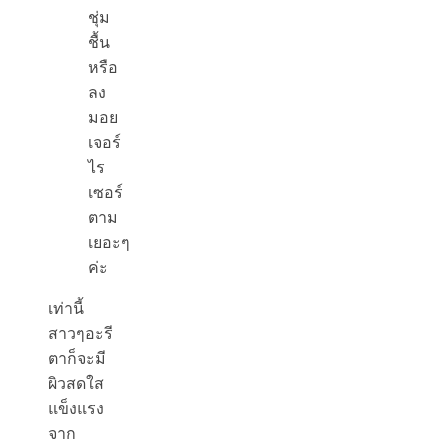
ชุ่ม
ชื้น
หรือ
ลง
มอย
เจอร์
ไร
เซอร์
ตาม
เยอะๆ
ค่ะ
เท่านี้
สาวๆอะรี
ตาก็จะมี
ผิวสดใส
แข็งแรง
จาก